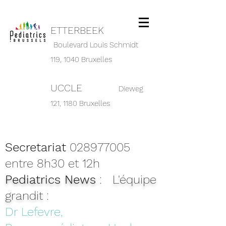
ETTERBEEK
Boulevard Louis Schmidt
119,
1040 Bruxelles
UCCLE
Dieweg
121, 1180 Bruxelles
Secretariat
028977005
entre 8h30 et 12h
Pediatrics News
: L'équipe
grandit :
Dr Lefevre,