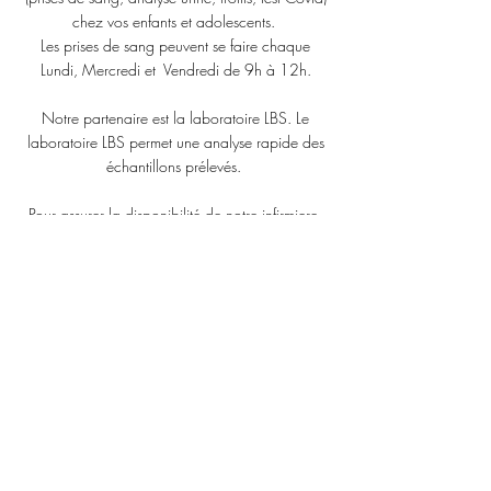
chez vos enfants et adolescents.
Les prises de sang peuvent se faire chaque
Lundi, Mercredi et Vendredi de 9h à 12h.
Notre partenaire est la laboratoire LBS. Le
laboratoire LBS permet une analyse rapide des
échantillons prélevés.
Pour assurer la disponibilité de notre infirmiere,
veuiller fixer un rendez-vous à une heure fixe à
notre centre
en cliquant sur le lien
Rendez-vous Laboratoire
(en haut à droite).
Pour la réalisation de test endocriniens
dynamiques
(Test au Glucagon, Test LH-RH, Test ACTH,
OGTT) il est indispensable de fixer un rendez
vous par téléphone
028907005
aux heures
d'ouverture du laboratoire.