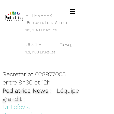
ETTERBEEK
Boulevard Louis Schmidt
119,
1040 Bruxelles
UCCLE
Dieweg
121, 1180 Bruxelles
Secretariat
028977005
entre 8h30 et 12h
Pediatrics News
: L'équipe
grandit :
Dr Lefevre,