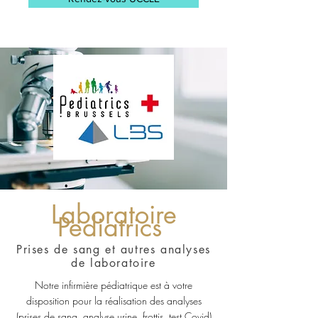
Laboratoire
Pediatrics
Prises de sang et autres analyses
de laboratoire
Notre infirmière pédiatrique est à votre
disposition pour la réalisation des analyses
(prises de sang, analyse urine, frottis, test Covid)