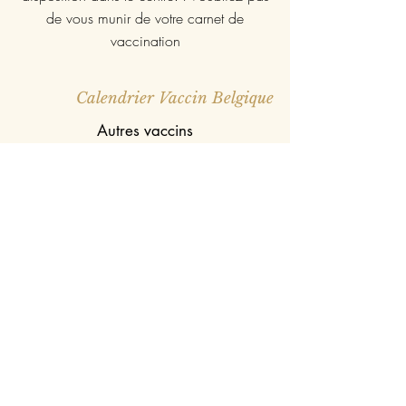
de vous munir de votre carnet de
vaccination
Calendrier Vaccin Belgique
Autres vaccins
Certains vaccins e font pas proprement parlé
parti du calendrier vaccinal officiel. Ils
peuvent être envisagé apres discussion avec
le pédiatre. Le pédiatre vous fournira une
prescription pour ces vaccins
(Meningo B, Meningo ACWY135,
Varicelle, Hepatite A, Grippe)
Mise à jour des vaccins
En cas de séjour à l'étranger, un calendrier
de mise à jour des vaccins peut être
organisé. Munissez vous de votre carnet de
vaccins pour discuter de cette mise à jour.