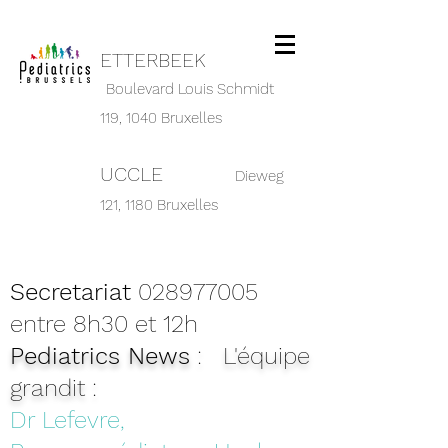
ETTERBEEK
Boulevard Louis Schmidt
119,
1040 Bruxelles
UCCLE
Dieweg
121, 1180 Bruxelles
Secretariat
028977005
entre 8h30 et 12h
Pediatrics News
: L'équipe
grandit :
Dr Lefevre,